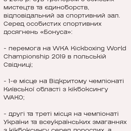
мистецтв та єдиноборств,
відповідальний за спортивний зал.
Серед особистих спортивних
досягнень «Бонуса»:
- перемога на WKA Kickboxing World
Championship 2019 в польській
Свідниці;
- 1-е місце на Відкритому чемпіонаті
Київської області з кікбоксингу
WAKO;
- другі та треті місця на чемпіонаті
України та всеукраїнських змаганнях
з кікбоксингу серед дорослих, а