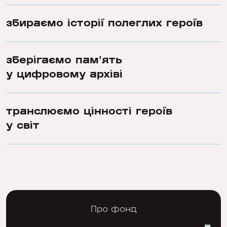
збираємо історії полеглих героїв
зберігаємо памʼять
у цифровому архіві
транслюємо цінності героїв
у світ
Про фонд