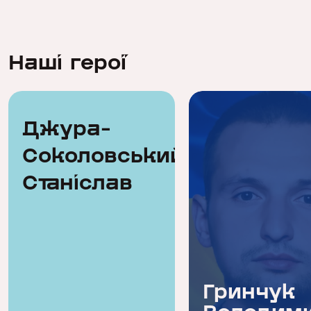
Наші герої
Джура-
Соколовський
Станіслав
Джура-
Гринчук
Соколовський