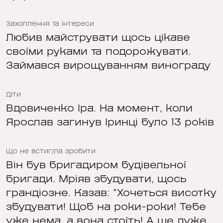
Захоплення та інтереси
Любив майструвати щось цікаве
своїми руками та подорожувати.
Займався вирощуванням винограду
Діти
Вдовиченко Іра. На момент, коли
Ярослав загинув Іринці було 13 років
Що не встиг/ла зробити
Він був бригадиром будівельної
бригади. Мріяв збудувати, щось
грандіозне. Казав: "Хочеться висотку
збудувати! Щоб на роки-роки! Тебе
уже нема, а вона стоїть! А ще дуже