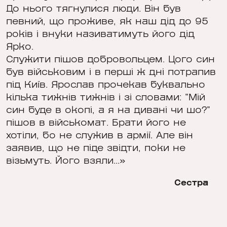
До нього тягнулися люди. Він був
певний, що проживе, як наш дід до 95
років і внуки називатимуть його дід
Ярко.
Служити пішов добровольцем. Цого син
був військовим і в перші ж дні потрапив
під Київ. Ярослав прочекав буквально
кілька тижнів тижнів і зі словами: "Мій
син буде в окопі, а я на дивані чи шо?"
пішов в військомат. Брати його не
хотіли, бо не служив в армії. Але він
заявив, що не піде звідти, поки не
візьмуть. Його взяли...»
Сестра