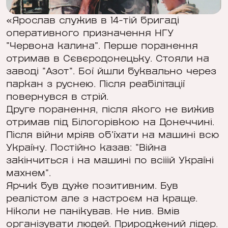
«Ярослав служив в 14-тій бригаді
оперативного призначення НГУ
"Червона калина". Перше поранення
отримав в Сєвєродонецьку. Стояли на
заводі "Азот". Бої йшли буквально через
паркан з руснею. Після реабілітації
повернувся в стрій.
Друге поранення, після якого не вижив
отримав під Білогорівкою на Донеччині.
Після війни мріяв об'їхати на машині всю
Україну. Постійно казав: "Війна
закінчиться і на машині по всііій Україні
махнем".
Ярчик був дуже позитивним. Був
реалістом але з настроєм на краще.
Ніколи не панікував. Не нив. Вмів
організувати людей. Природжений лідер.