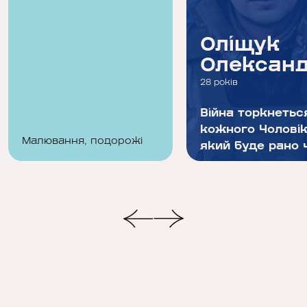
Олексій
Оліщук
Тарасюк
Олексан
26 років
28 років
Усе буде Україна
Війна торкнетьс
кожного Чоловік
Малювання, подорожі
який буде рано 
пізн...