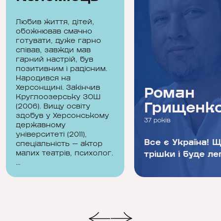
Любив життя, дітей,
обожнював смачно
готувати, дуже гарно
співав, завжди мав
гарний настрій, був
позитивним і радісним.
Народився на
Херсонщині. Закінчив
Антон
Роман
Круглоозерську ЗОШ
Коломієць
Грищенк
(2006). Вищу освіту
здобув у Херсонському
34 роки
37 років
державному
університеті (2011),
- Хто як не я? Все
Все є Україна! 
спеціальність — актор
малих театрів, психолог.
буде добре! І нехай
трішки і буде ле
...
все буде гаразд!