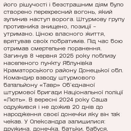
його рішучості і безстрашним діям було
створено перехресний вогонь, який
зупинив наступ ворога. Штурмову групу
противника знищено, позиції –
утримано. Ціною власного життя,
врятував своїх побратимів. Під час бою
отримав смертельне поранення.
Загинув 8 червня 2025 року поблизу
населеного пункту Яблунівка
Краматорського району Донецької обл.
Командир взводу штурмового
батальйону «Тавр» Об’єднаної
штурмової бригади Національної поліції
«Лють». В вересні 2024 року Саша
одружився і не дожив 20 днів до
народження своєї донечки яку він так
чекав. У Олександра залишилися:
дружина, донечка, батьки, бабуся,