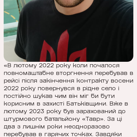
«В лютому 2022 року коли почалося
повномаштабне вторгнення перебував в
рейсі після закінчення контракту восени
2022 року повернувся в рідне село і
постійно шукав чим він міг би бути
корисним в захисті Батьківщини. Вже в
лютому 2023 року був зарахований до
штурмового батальйону «Тавр». За ці
два з лишнім роки неодноразово
перебував в гарячих точках. Завдяки