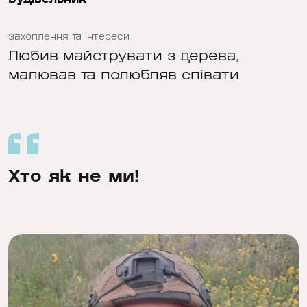
Захоплення та інтереси
Любив майструвати з дерева,
малював та полюбляв співати
Хто як не ми!