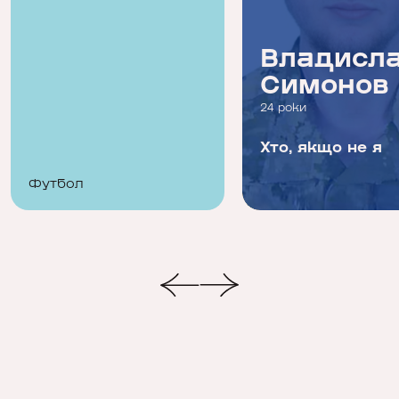
Дмитро
Владисл
Гордієнко
Симонов
28 років
24 роки
Ніхто, крім нас.
Хто, якщо не я
Завжди перші
Футбол