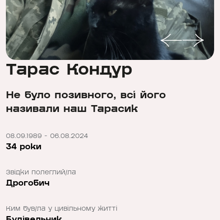
Тарас Кондур
Не було позивного, всі його
називали наш Тарасик
08.09.1989 - 06.08.2024
34 роки
Звідки полеглий/ла
Дрогобич
Ким був/ла у цивільному житті
Будівельник