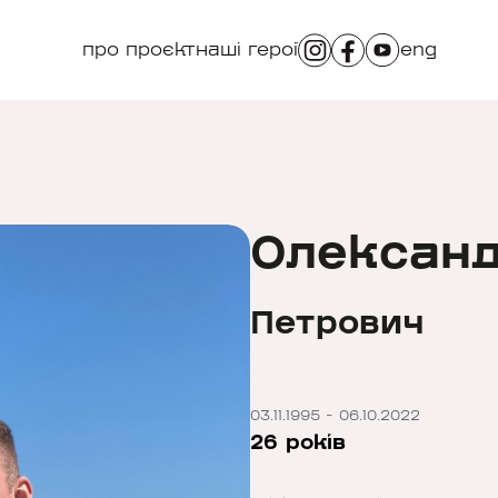
про проєкт
наші герої
eng
Олександ
Петрович
03.11.1995 - 06.10.2022
26 років