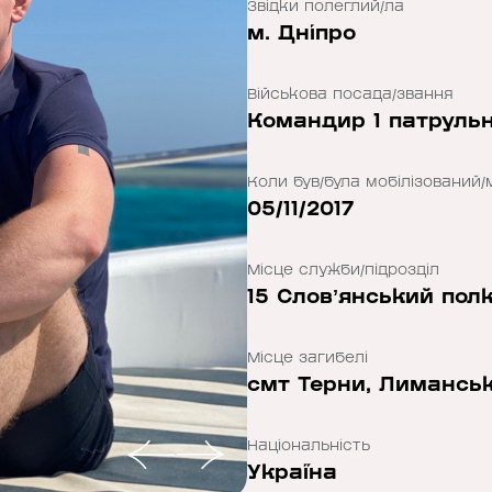
Звідки полеглий/ла
м. Дніпро
Військова посада/звання
Командир 1 патрульн
Коли був/була мобілізований/
05/11/2017
Місце служби/підрозділ
15 Словʼянський пол
Місце загибелі
смт Терни, Лимансь
Національність
Україна