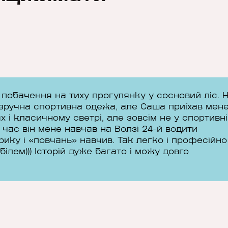
побачення на тиху прогулянку у сосновий ліс. 
 зручна спортивна одежа, але Саша приїхав мен
х і класичному светрі, але зовсім не у спортивн
вий час він мене навчав на Волзі 24-й водити
рику і «повчань» навчив. Так легко і професійно
ілем))) Історій дуже багато і можу довго