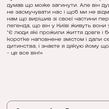
думав що може загинути. Але він ду
не засмучувати нас і щоб ми не відмо
нам що вирішив зі своєї частини пер
легенда, що він у Київі живуть вони 
"Є люди які прожили життя довге і 
коротке наповнене змістом і дали се
дитинства, і знаєте я дякую йому щод
- це все він!»