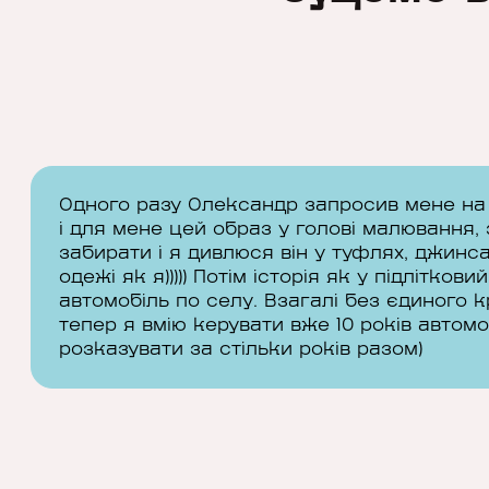
Одного разу Олександр запросив мене на 
і для мене цей образ у голові малювання,
забирати і я дивлюся він у туфлях, джинса
одежі як я))))) Потім історія як у підлітко
автомобіль по селу. Взагалі без єдиного к
тепер я вмію керувати вже 10 років автомоб
розказувати за стільки років разом)