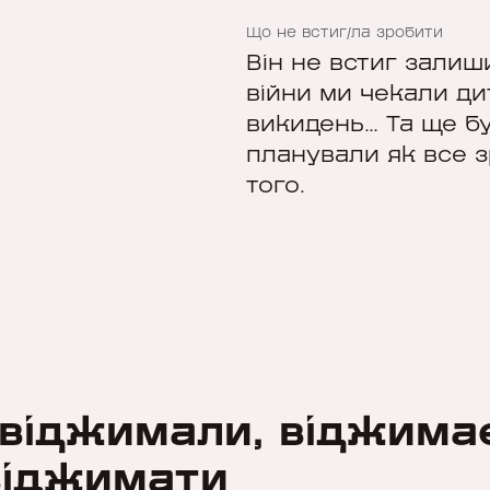
Що не встиг/ла зробити
Він не встиг залиш
війни ми чекали ди
викидень… Та ще бу
планували як все з
того.
віджимали, віджимає
віджимати