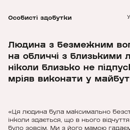
Особисті здобутки
У
Людина з безмежним вог
на обличчі з близькими 
ніколи близько не підпус
мріяв виконати у майбут
«Ця людина була максимально безстра
інколи здається, що в нього відчутт
було зовсім. Ми з його мамою гадаєм