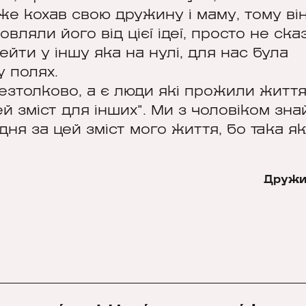
же кохав свою дружину і маму, тому ві
вляли його від цієї ідеї, просто не ска
ейти у іншу яка на нулі, для нас була
у полях.
безтолково, а є люди які прожили житт
й зміст для інших". Ми з чоловіком зна
ня за цей зміст мого життя, бо така як
Дружи