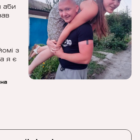
н аби
зав
я
йомі з
а я є
на