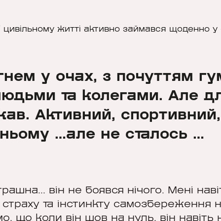
 цивільному житті активно займався щоденно у с
нем у очах, з почуттям гу
людьми та колегами. Але д
кав. Активний, спортивний,
ньому …але не сталось …
шна... він не боявся нічого. Мені наві
я страху та інстинкту самозбереження 
о, що коли він шов на нуль, він навіть 