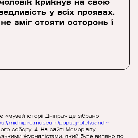
 чоловік крикнув на свою
едливість у всіх проявах.
не зміг стояти осторонь і
є «музей історії Дніпра» де зібрано
ps://midnipro.museum/popsuj-oleksandr-
кого собору. 4. На сайті Меморіалу
зькими журналістами, який буде видано по