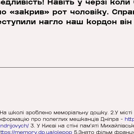
дливість! Навіть у черзі коли
 «закрив» рот чоловіку. Справ
ступили нагло наш кордон він 
.На школі зроблено меморіальну дошку. 2.У місті 
нформацію про полеглих мешканців Дніпра -
htt
ndrijovych/
3. У Києві на стіні памʼяті Михайлівсь
ttps://memory.dp.ua/olepop
5.Знято фільм францу