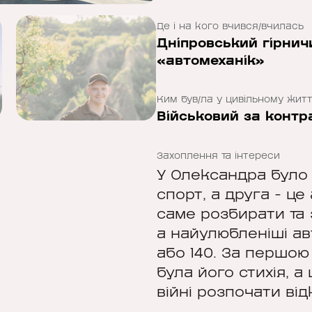
Де і на кого вчився/вчилась
Дніпровський гірнич
«автомеханік»
Ким був/ла у цивільному житт
Військовий за контр
Захоплення та інтереси
У Олександра було 
спорт, а друга - це 
саме розбирати та 
а найулюбленіші ав
або 140. За першою
була його стихія, а
війні розпочати ві