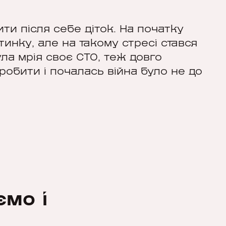
ити після себе діток. На початку
тинку, але на такому стресі стався
ла мрія своє СТО, теж довго
робити і почалась війна було не до
мо і