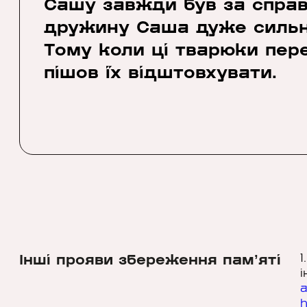
Сашу завжди був за справе
дружину Саша дуже сильно
Тому коли ці тварюки пере
пішов їх відштовхувати.
Інші прояви збереження памʼяті
1
і
a
h