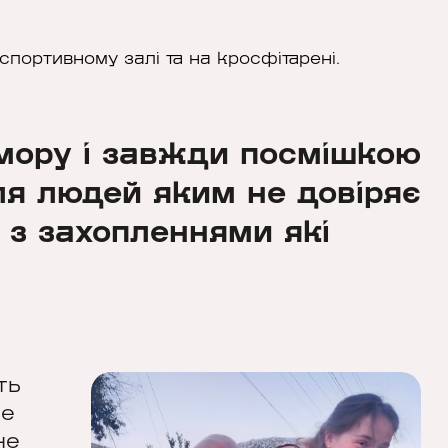
портивному залі та на кросфітарені.
мору і завжди посмішкою
ля людей яким не довіряє
 з захопленнями які
ть
не
не