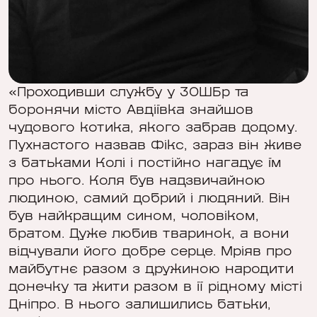
«Проходивши службу у 3ОШБр та
боронячи місто Авдіївка знайшов
чудового котика, якого забрав додому.
Пухнастого назвав Фікс, зараз він живе
з батьками Колі і постійно нагадує їм
про нього. Коля був надзвичайною
людиною, самий добрий і людяний. Він
був найкращим сином, чоловіком,
братом. Дуже любив тваринок, а вони
відчували його добре серце. Мріяв про
майбутнє разом з дружиною народити
донечку та жити разом в її рідному місті
Дніпро. В нього залишились батьки,