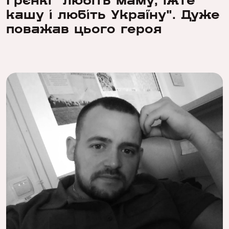
Грєнкі "любіть маму, їжте
кашу і любіть Україну". Дуже
поважав цього героя