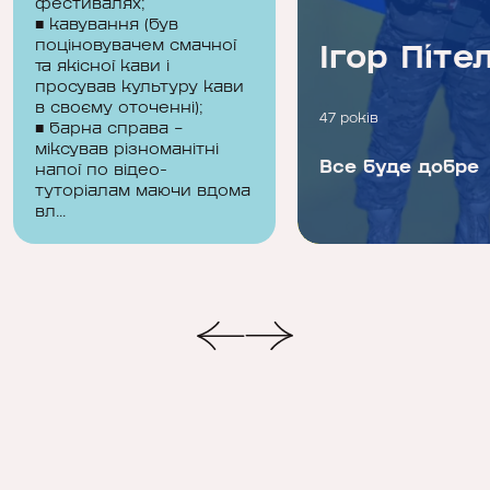
фестивалях;
■ кавування (був
поціновувачем смачної
Владислав
Ігор Піте
та якісної кави і
Воронін
просував культуру кави
в своєму оточенні);
28 років
47 років
■ барна справа –
міксував різноманітні
Терпи — терпець
Все буде добре
напої по відео-
туторіалам маючи вдома
тебе шліфує!
вл...