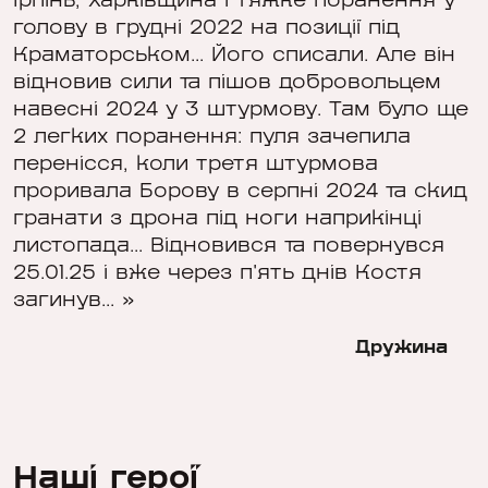
Ірпінь, Харківщина і тяжке поранення у
голову в грудні 2022 на позиції під
Краматорськом... Його списали. Але він
відновив сили та пішов добровольцем
навесні 2024 у 3 штурмову. Там було ще
2 легких поранення: пуля зачепила
перенісся, коли третя штурмова
проривала Борову в серпні 2024 та скид
гранати з дрона під ноги наприкінці
листопада... Відновився та повернувся
25.01.25 і вже через п'ять днів Костя
загинув... »
Дружина
Наші герої