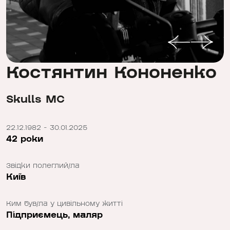
Костянтин Кононенко
Skulls MC
22.12.1982 - 30.01.2025
42 роки
Звідки полеглий/ла
Київ
Ким був/ла у цивільному житті
Підприємець, маляр