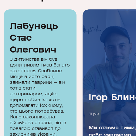
Лабунець
Стас
Олегович
З дитинства він був
допитливим і мав багато
захоплень. Особливе
місце в його серці
займали тварини — він
Лабунець
хотів стати
ветеринаром, адже
Ігор Бли
Стас
щиро любив їх і хотів
Олегович
допомагати кожному,
хто цього потребував.
24 роки
31 рік
Його захоплювала
військова справа, він із
« Я живу так, щоб
Ми стаємо тими,
повагою ставився до
захисників України,
мені не було
себе уявляємо