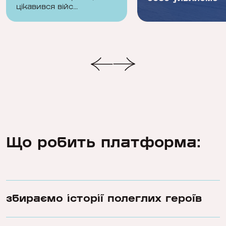
цікавився війс...
соромно дивитися в
очі мат...
Що робить платформа:
збираємо історії полеглих героїв