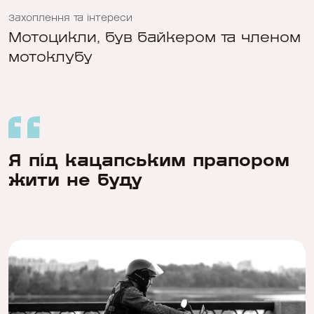
Захоплення та інтереси
Мотоцикли, був байкером та членом
мотоклубу
Я під кацапським прапором
жити не буду