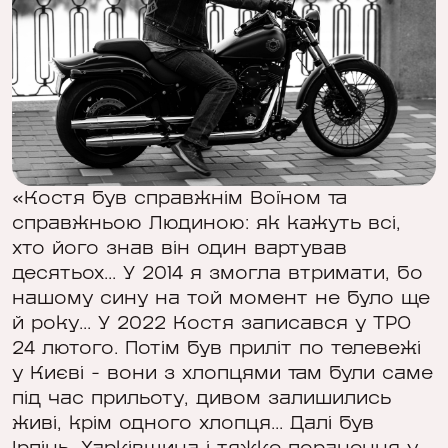
«Костя був справжнім Воїном та
справжньою Людиною: як кажуть всі,
хто його знав він один вартував
десятьох... У 2014 я змогла втримати, бо
нашому сину на той момент не було ще
й року... У 2022 Костя записався у ТРО
24 лютого. Потім був приліт по телевежі
у Києві - вони з хлопцями там були саме
під час прильоту, дивом залишились
живі, крім одного хлопця... Далі був