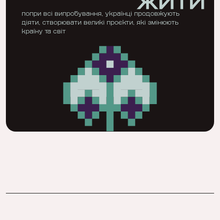
попри всі випробування, українці продовжують
діяти, створювати великі проєкти, які змінюють
країну та світ