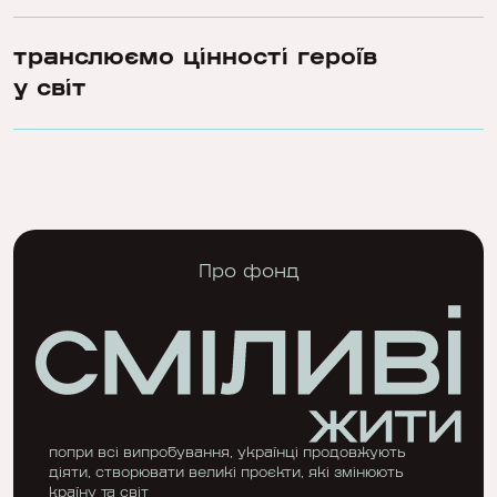
транслюємо цінності героїв
у світ
Про фонд
попри всі випробування, українці продовжують
діяти, створювати великі проєкти, які змінюють
країну та світ