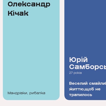
Олександр
Кічак
Олександр
Юрій
Кічак
Самборс
33 роки
27 років
Коли ти перестаєш
Веселий смайли
мріяти, ти перестаєш
життю,щоб не
Мандрівки, рибалка
жити
трапилось