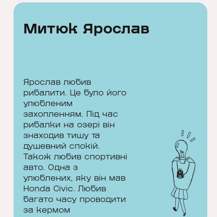
Митюк Ярослав
Ярослав любив
рибалити. Це було його
улюбленим
захопленням. Під час
рибалки на озері він
знаходив тишу та
Митюк Ярослав
душевний спокій.
Також любив спортивні
авто. Одна з
28 років
улюблених, яку він мав
Honda Civic. Любив
Той хто слідує за зграєю, дойде
багато часу проводити
тільки до того місця, і н...
за кермом