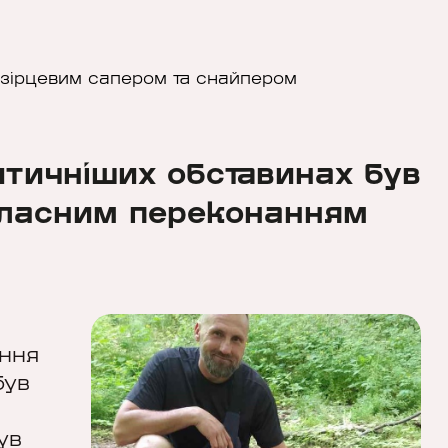
в взірцевим сапером та снайпером
итичніших обставинах був
власним переконанням
ення
був
ув