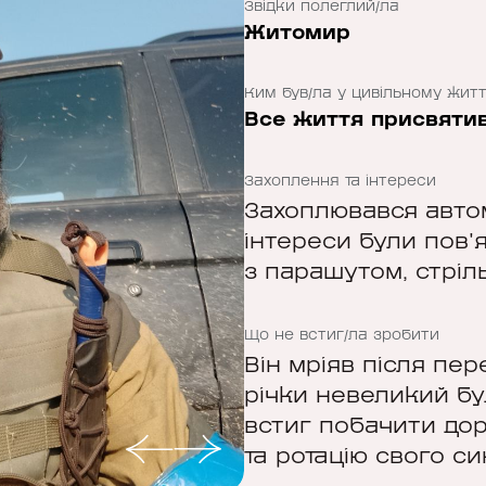
Звідки полеглий/ла
Житомир
Ким був/ла у цивільному житт
Все життя присвятив
Захоплення та інтереси
Захоплювався автом
інтереси були пов'
з парашутом, стріл
Що не встиг/ла зробити
Він мріяв після пер
річки невеликий бу
встиг побачити дор
та ротацію свого си