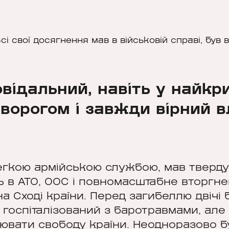
сі свої досягнення мав в військовій справі, бу
овідальний, навіть у найкр
 ворогом і завжди вірний 
легкою армійською службою, мав тверду
ь в АТО, ООС і повномасштабне вторгн
а Сході країни. Перед загибеллю двічі 
 госпіталізований з баротравмами, але
ювати свободу країни. Неодноразово б