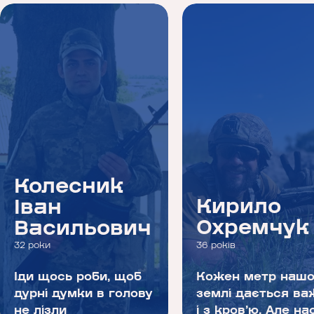
Колесник
Кирило
Іван
Охремчук
Васильович
32 роки
36 років
Іди щось роби, щоб
Кожен метр нашо
дурні думки в голову
землі дається ва
не лізли
і з кров’ю. Але нас 