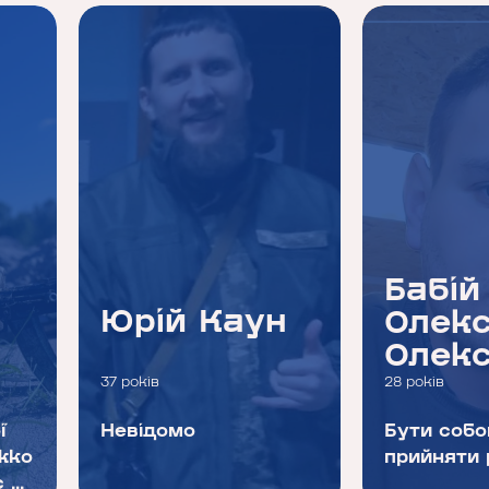
Бабій
Юрій Каун
Олек
Олек
37 років
28 років
ї
Невідомо
Бути собо
жко
прийняти 
...