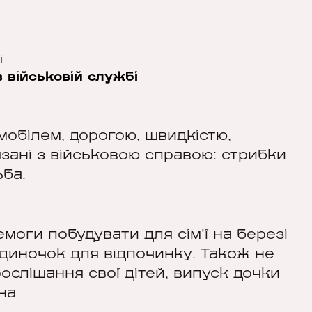
і
 військовій службі
обілем, дорогою, швидкістю,
язані з військовою справою: стрибки
ьба.
емоги побудувати для сім'ї на березі
диночок для відпочинку. Також не
ослішання свої дітей, випуск дочки
на