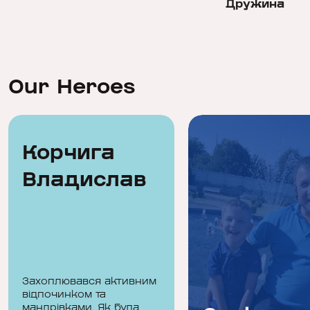
Дружина
Our Heroes
Корчига
Владислав
Захоплювався активним
відпочинком та
мандрівками. Як була