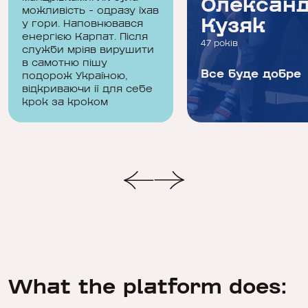
Корчига
Олексан
можливість - одразу їхав
Владислав
Кузяк
у гори. Наповнювався
енергією Карпат. Після
25 років
47 років
служби мріяв вирушити
в самотню пішу
Відповідальність - те
Все буде добре
подорож Україною,
відкриваючи її для себе
що змушує нас
крок за кроком
рухатись, з нею ми
ро...
What the platform does: