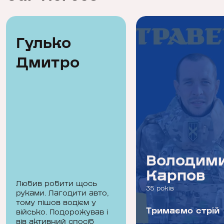
Гулько
Дмитро
Гулько
Володим
Дмитро
Карпов
Любив робити щось
41 рік
35 років
руками. Лагодити авто,
тому пішов водієм у
Ти розфарбуєш наш
Тримаємо стрій
військо. Подорожував і
вів активний спосіб
мольберт життя, а я