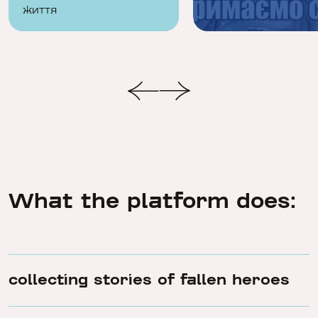
життя
подаватиму фарби
What the platform does:
collecting stories of fallen heroes