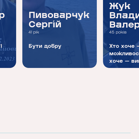
Жук
р
Пивоварчук
Влад
Сергій
Валер
41 рік
45 років
І
Бути добру
Хто хоче 
можливост
хоче — ви