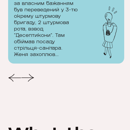
за власним бажанням
був переведений у 3-тю
Євген Михальченко
окрему штурмову
бригаду, 2 штурмова
рота, взвод
23 роки
"Десептикони". Там
обіймав посаду
Виходу немає тільки з труни, тому
стрільця-санітара.
все можливо, якщо йти д...
Женя захоплюв...