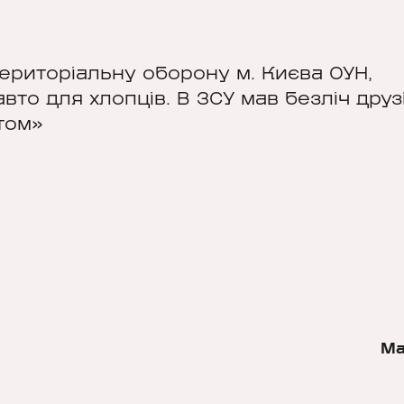
територіальну оборону м. Києва ОУН,
вто для хлопців. В ЗСУ мав безліч друзі
том»
Ма