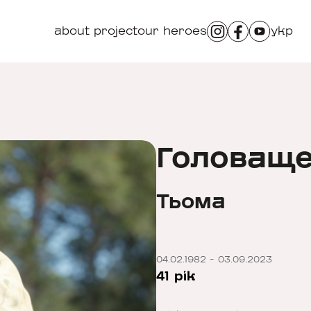
about project
our heroes
укр
Головащ
Тьома
04.02.1982 - 03.09.2023
41 рік