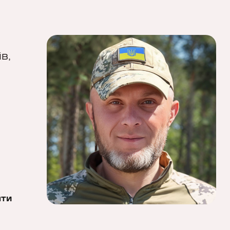
в,
ти