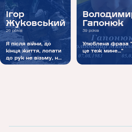
Ігор
Володими
Жуковський
Гапонюк
26 років
39 років
Я після війни, до
Улюблена фраза "
кінця життя, лопати
це теж мине..."
до рук не візьму, н...