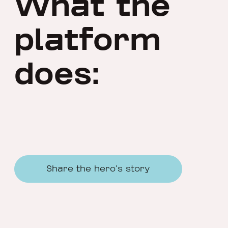
What the
platform
does:
Share the hero's story