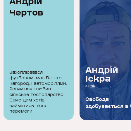
Андрій
Чертов
Андрій
Андрій
Захоплювався
Чертов
Іскра
футболом, мав багато
нагород. І автомобілями.
21 рік
41 рік
Розумівся і любив
сільське господарство.
Цінуй свободу і
Свобода
Саме цим хотів
займатись після
кожен день життя.
здобувається в
перемоги.
Нічого не бійся. Не
зас...