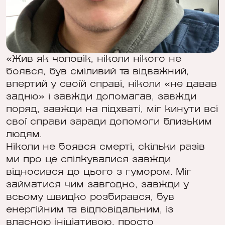
«Жив як чоловік, ніколи нікого не
боявся, був сміливий та відважний,
впертий у своїй справі, ніколи «не давав
задню» і завжди допомагав, завжди
поряд, завжди на підхваті, міг кинути всі
свої справи заради допомоги близьким
людям.
Ніколи не боявся смерті, скільки разів
ми про це спілкувалися завжди
відносився до цього з гумором. Міг
займатися чим завгодно, завжди у
всьому швидко розбирався, був
енергійним та відповідальним, із
власною ініціативою, просто