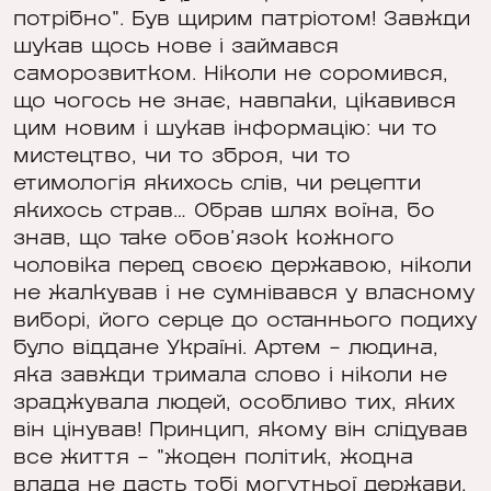
потрібно". Був щирим патріотом! Завжди
шукав щось нове і займався
саморозвитком. Ніколи не соромився,
що чогось не знає, навпаки, цікавився
цим новим і шукав інформацію: чи то
мистецтво, чи то зброя, чи то
етимологія якихось слів, чи рецепти
якихось страв… Обрав шлях воїна, бо
знав, що таке обов’язок кожного
чоловіка перед своєю державою, ніколи
не жалкував і не сумнівався у власному
виборі, його серце до останнього подиху
було віддане Україні. Артем – людина,
яка завжди тримала слово і ніколи не
зраджувала людей, особливо тих, яких
він цінував! Принцип, якому він слідував
все життя – "жоден політик, жодна
влада не дасть тобі могутньої держави,