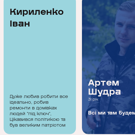
Кириленко
Іван
Кириленко
Артем
Іван
Шудра
Дуже любив робити все
53 роки
31 рік
ідеально, робив
ремонти в домівках
Тобі, Україно моя, і
Всі ми там буде
людей "під ключ",
Цікавився політикою та
перший мій подих, і
був великим патріотом
подих останній тобі