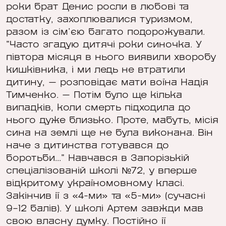
роки брат Денис росли в любові та
достатку, захоплювалися туризмом,
разом із сім’єю багато подорожували.
"Часто згадую дитячі роки синочка. У
півтора місяця в нього виявили хворобу
кишківника, і ми ледь не втратили
дитину, — розповідає мати воїна Надія
Тимченко. — Потім було ще кілька
випадків, коли смерть підходила до
нього дуже близько. Проте, мабуть, місія
сина на землі ще не була виконана. Він
наче з дитинства готувався до
боротьби..." Навчався в Запорізькій
спеціалізованій школі №72, у вперше
відкритому україномовному класі.
Закінчив її з «4-ми» та «5-ми» (сучасні
9–12 балів). У школі Артем завжди мав
свою власну думку. Постійно її