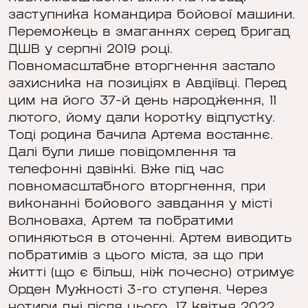
заступника командира бойової машини.
Переможець в змаганнях серед бригад
ДШВ у серпні 2019 році.
Повномасштабне вторгнення застало
захисника на позиціях в Авдіївці. Перед
цим на його 37-й день народження, 11
лютого, йому дали коротку відпустку.
Тоді родина бачила Артема востаннє.
Далі були лише повідомлення та
телефонні дзвінкі. Вже під час
повномасштабного вторгнення, при
виконанні бойового завдання у місті
Волноваха, Артем та побратими
опиняються в оточенні. Артем виводить
побратимів з цього міста, за що при
житті (що є більш, ніж почесно) отримує
Орден Мужності 3-го ступеня. Через
чотири дні після цього, 17 квітня 2022