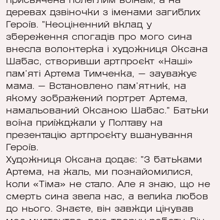
присвячена полеглим воїнам, а на
деревах дзвіночки з іменами загиблих
Героїв. "Неоціненний вклад у
збереження спогадів про мого сина
внесла волонтерка і художниця Оксана
Шабас, створивши артпроєкт «Наші»
пам’яті Артема Тимченка, — зауважує
мама. — Встановлено пам’ятник, на
якому зображений портрет Артема,
намальований Оксаною Шабас." Батьки
воїна приїжджали у Полтаву на
презентацію артпроєкту вшанування
Героїв.
Художниця Оксана додає: "З батьками
Артема, на жаль, ми познайомилися,
коли «Тіма» не стало. Але я знаю, що не
смерть сина звела нас, а велика любов
до нього. Знаєте, він завжди цінував