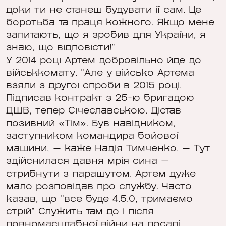
доки ти не станеш будувати її сам. Це
боротьба та праця кожного. Якщо мене
запитають, що я зробив для України, я
знаю, що відповісти!"
У 2014 році Артем добровільно йде до
військкомату. "Але у військо Артема
взяли з другої спроби в 2015 році.
Підписав контракт з 25-ю бригадою
ДШВ, тепер Січеславською. Дістав
позивний «Тім». Був навідником,
заступником командира бойової
машини, — каже Надія Тимченко. — Тут
здійснилася давня мрія сина —
стрибнути з парашутом. Артем дуже
мало розповідав про службу. Часто
казав, що "все буде 4.5.0, тримаємо
стрій" Служить там до і після
повномасштабної війни на посаді