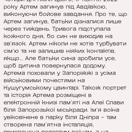
року Артем загинув під Авдіївкою,
виконуючи бойове завдання. Про те, що
Артем загинув, батьки дізналися лише
через тиждень. Тривога підступала
кожного дня, бо син не виходив на
зв'язок. Артем ніколи не хотів турбувати
сім’ю та не залишив ніяких контактів,
якщо… Але батьки сина зробили усе,
щоб дитина повернулася додому.
Артема поховали у Запоріжжі з усіма
військовими почестями на
Кушугумському цвинтарі. Також портрет
та історія Артема розміщені в
електронній книзі пам’яті на Алеї Слави
біля Запорозької міськради. Ім’я воїна
увіковічене в парку біля Дніпра – там
створена пам’ятна інсталяція,