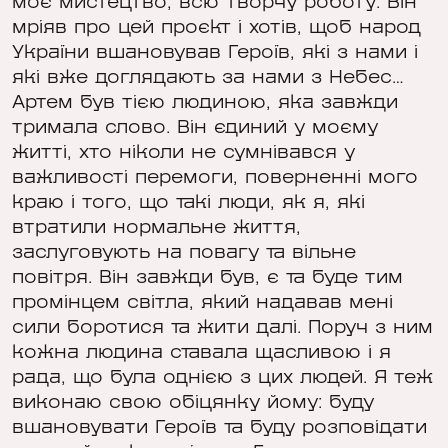
моє мистецтво, всю творчу роботу. Він
мріяв про цей проєкт і хотів, щоб народ
України вшановував Героїв, які з нами і
які вже доглядають за нами з Небес…
Артем був тією людиною, яка завжди
тримала слово. Він єдиний у моєму
житті, хто ніколи не сумнівався у
важливості перемоги, поверненні мого
краю і того, що такі люди, як я, які
втратили нормальне життя,
заслуговують на повагу та вільне
повітря. Він завжди був, є та буде тим
промінцем світла, який надавав мені
сили боротися та жити далі. Поруч з ним
кожна людина ставала щасливою і я
рада, що була однією з цих людей. Я теж
виконаю свою обіцянку йому: буду
вшановувати Героїв та буду розповідати